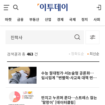
마켓
금융
부동산
산업
경제
국제
정치
사회
검색결과 총
463
건
정확도순
최신순
수능 절대평가·서논술형 공론화⋯
입시업계 “변별력·사교육 대책 먼
저”
만지고 누르며 푼다…스트레스 잡는
'말랑이' [데이터클립]