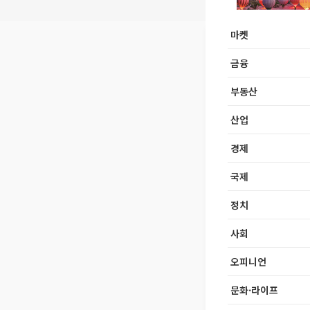
마켓
금융
부동산
산업
경제
국제
정치
사회
오피니언
문화·라이프