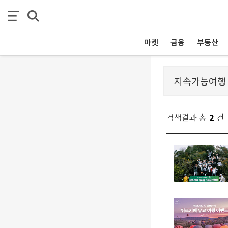
마켓
금융
부동산
검색결과 총
2
건