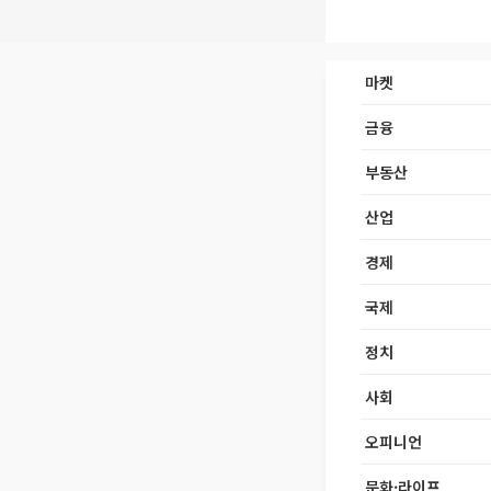
마켓
금융
부동산
산업
경제
국제
정치
사회
오피니언
문화·라이프