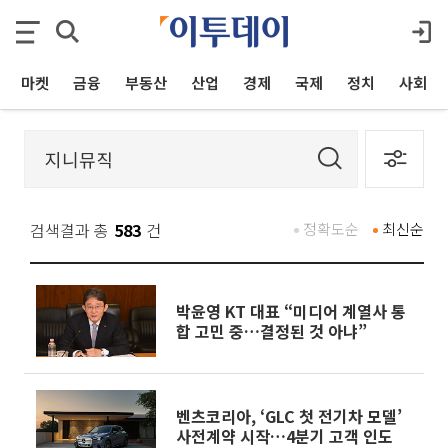
마켓
금융
부동산
산업
경제
국제
정치
사회
검색결과 총
583
건
정확도순
최신순
박윤영 KT 대표 “미디어 계열사 통
합 고민 중…결정된 것 아냐”
벤츠코리아, ‘GLC 첫 전기차 모델’
사전계약 시작…4분기 고객 인도