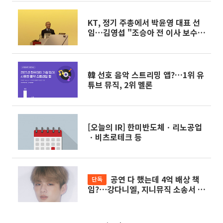
KT, 정기 주총에서 박윤영 대표 선
임…김영섭 "조승아 전 이사 보수
반환 안해"
韓 선호 음악 스트리밍 앱?…1위 유
튜브 뮤직, 2위 멜론
[오늘의 IR] 한미반도체ㆍ리노공업
ㆍ비츠로테크 등
공연 다 했는데 4억 배상 책
단독
임?⋯강다니엘, 지니뮤직 소송서 일
부 패소