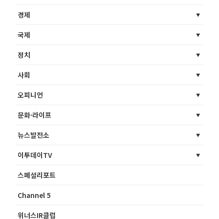
경제
국제
정치
사회
오피니언
문화·라이프
뉴스발전소
이투데이TV
스페셜리포트
Channel 5
위너스IR클럽