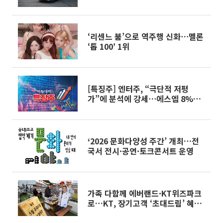
‘리센느 붐’으로 역주행 신화⋯멜론
‘톱 100’ 1위
[특징주] 엔터주, “극단적 저평
가”에 분석에 강세⋯에스엠 8%ㆍ
하이브 6%↑
‘2026 문화다양성 주간’ 개최…전
국서 전시·공연·토크콘서트 운영
가족 다함께 에버랜드·KT위즈파크
로…KT, 장기고객 ‘초대드림’ 혜택
공개