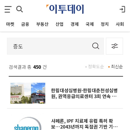
마켓
금융
부동산
산업
경제
국제
정치
사회
검색결과 총
450
건
정확도순
최신순
한림대성심병원·한림대춘천성심병
원, 권역응급의료센터 3회 연속 재
지정
샤페론, IPF 치료제 유럽 특허 확
보…2043년까지 독점권 기반 기술