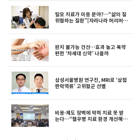
탈모 치료가 미용 분야?…“삶의 질
위협하는 질환”[자라나라 머리머
리]
완치 불가능 건선…효과 높고 복약
편한 ‘차세대 신약’ 나올까
삼성서울병원 연구진, MRI로 ‘삼첨
판막역류’ 고위험군 선별
비용·제도 장벽에 막혀 치료 못 받
는다…“혈우병 치료 환경 개선해
야”