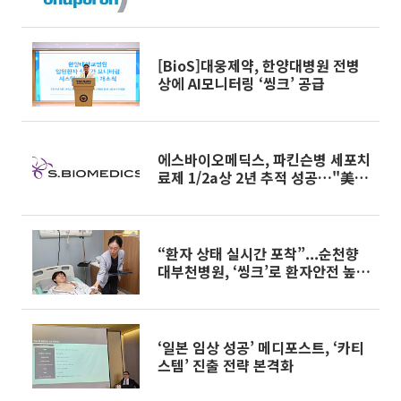
이전 추진
[BioS]대웅제약, 한양대병원 전병
상에 AI모니터링 ‘씽크’ 공급
에스바이오메딕스, 파킨슨병 세포치
료제 1/2a상 2년 추적 성공…"美
임상 3상 추진"
“환자 상태 실시간 포착”...순천향
대부천병원, ‘씽크’로 환자안전 높인
다
‘일본 임상 성공’ 메디포스트, ‘카티
스템’ 진출 전략 본격화