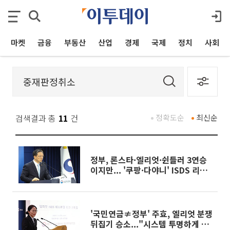
마켓
금융
부동산
산업
경제
국제
정치
사회
검색결과 총
11
건
정확도순
최신순
정부, 론스타·엘리엇·쉰들러 3연승
이지만... '쿠팡·다야니' ISDS 리스
크 여전
'국민연금≠정부' 주효, 엘리엇 분쟁
뒤집기 승소..."시스템 투명하게 재