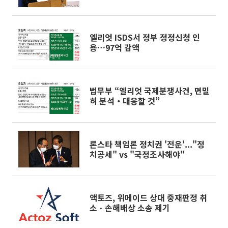
정비해야" 지적도 [종합]
엘리엇 ISDS서 정부 정정신청 인
용…97억 감액
법무부 “엘리엇 국제분쟁사건, 면밀
히 분석‧대응할 것”
론스타 책임론 정치권 '전운'..."정
치공세" vs "국정조사해야"
액토즈, 위메이드 상대 중재판정 취
소ㆍ손해배상 소송 제기