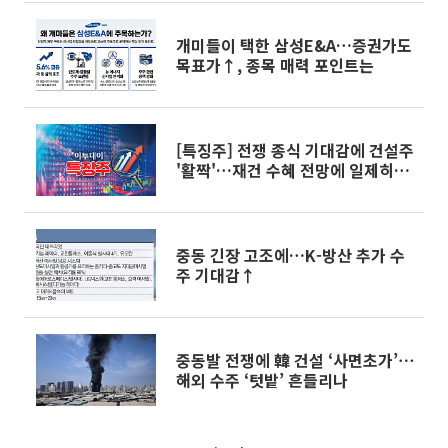
개미들이 택한 삼성E&A…증권가도
목표가↑, 종목 매력 포인트는
[특징주] 전쟁 종식 기대감에 건설주
'활짝'…재건 수혜 전망에 일제히
'불기둥'
중동 긴장 고조에…K-방산 추가 수
주 기대감↑
중동발 전쟁에 韓 건설 ‘사면초가’⋯
해외 수주 ‘텃밭’ 흔들리나