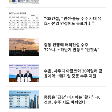
“GS건설, “원전·중동 수주 기대 유
효⋯본업 안정에도 목표가↓”
중동 전쟁에 해외건설 수주
72%↓…하반기 반등도 ‘안갯속’
수은, 사우디 아람코와 30억달러 금
융계약…韓기업 중동 수주 지원
중동은 '급감' 아시아는 '활기'⋯K
건설, 수주 지도 바뀌었다