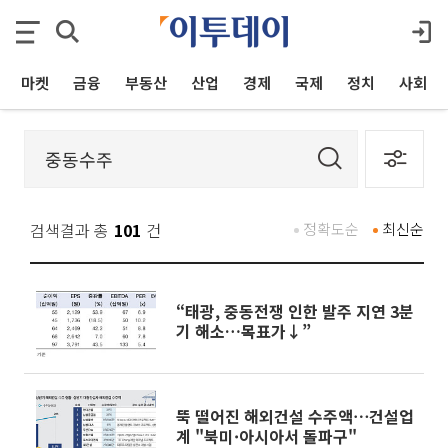
마켓
금융
부동산
산업
경제
국제
정치
사회
검색결과 총
101
건
정확도순
최신순
“태광, 중동전쟁 인한 발주 지연 3분
기 해소…목표가↓”
뚝 떨어진 해외건설 수주액⋯건설업
계 "북미·아시아서 돌파구"