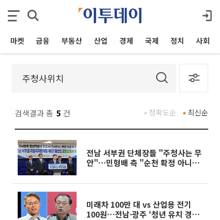
마켓
금융
부동산
산업
경제
국제
정치
사회
검색결과 총
5
건
정확도순
최신순
전남 서부권 단체장들 "주청사는 무
안"…민형배 측 "순천 확정 아니
다"
미래차 100만 대 vs 산업용 전기
100원…전남·광주 ‘청년 유치 경