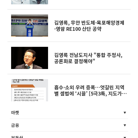
쟁’ [6·3 경제 공약 해부⑩]
김영록, 무안 반도체·목포해양경제
·영암 RE100 산단 공약
김영록 전남도지사 "통합 주청사,
공론화로 결정해야"
흡수·소외 우려 증폭…엇갈린 지역
별 셈법에 ‘시끌’ [5극3특, 지도가
바뀐다④]
마켓
금융
부동산