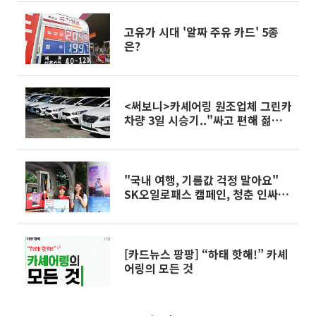
고유가 시대 '알짜 주유 카드' 5종
은?
<써보니>카셰어링 원조업체 그린카
차량 3일 시승기.."싸고 편해 젊은
층 선호할 만"
"국내 여행, 기름값 걱정 말아요"
SK오일로패스 캠페인, 청춘 인싸템
등극
[카드뉴스 팡팡] “하태 핫해!” 카셰
어링의 모든 것