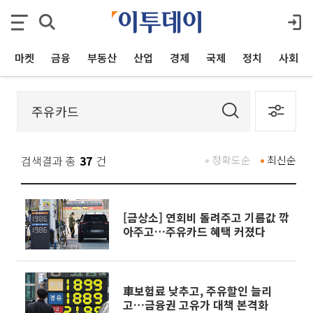
마켓
금융
부동산
산업
경제
국제
정치
사회
검색결과 총
37
건
정확도순
최신순
[금상소] 연회비 돌려주고 기름값 깎
아주고…주유카드 혜택 커졌다
車보험료 낮추고, 주유할인 늘리
고…금융권 고유가 대책 본격화