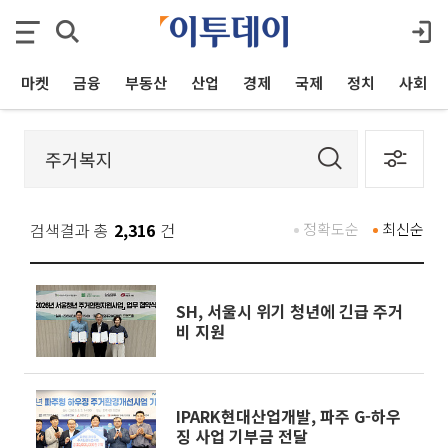
마켓
금융
부동산
산업
경제
국제
정치
사회
검색결과 총
2,316
건
정확도순
최신순
SH, 서울시 위기 청년에 긴급 주거
비 지원
IPARK현대산업개발, 파주 G-하우
징 사업 기부금 전달