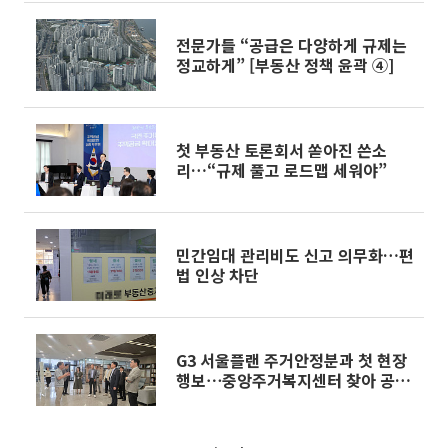
전문가들 “공급은 다양하게 규제는
정교하게” [부동산 정책 윤곽 ④]
첫 부동산 토론회서 쏟아진 쓴소
리…“규제 풀고 로드맵 세워야”
민간임대 관리비도 신고 의무화…편
법 인상 차단
G3 서울플랜 주거안정분과 첫 현장
행보⋯중앙주거복지센터 찾아 공약
점검