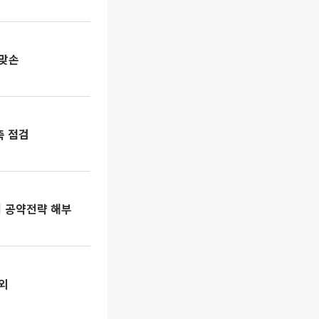
 맞손
축 점검
기 공약전략 해부
외