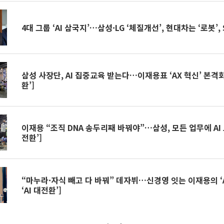
4대 그룹 ‘AI 삼국지’…삼성·LG ‘체질개선’, 현대차는 ‘로봇’,
삼성 사장단, AI 집중교육 받는다…이재용표 ‘AX 혁신’ 본격화 
환’]
이재용 “조직 DNA 송두리째 바꿔야”…삼성, 모든 업무에 AI 도
전환’]
“마누라·자식 빼고 다 바꿔” 데자뷔…신경영 잇는 이재용의 ‘A
‘AI 대전환’]