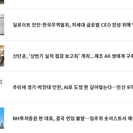
딜로이트 안진-한국무역협회, 차세대 글로벌 CEO 양성 위해
산단공, ‘상반기 실적 점검 보고회’ 개최...제조 AX 생태계 구
추미애 경기·박찬대 인천, AI로 도정 판 갈아엎는다…민선 9
NH투자증권 현 대표, 결국 연임 불발…임추위 숏리스트서 제