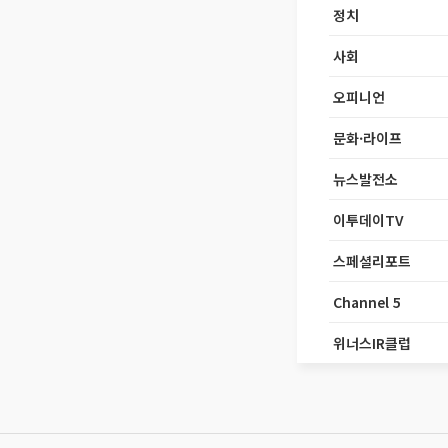
정치
사회
오피니언
문화·라이프
뉴스발전소
이투데이TV
스페셜리포트
Channel 5
위너스IR클럽