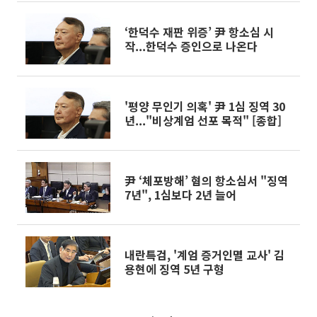
‘한덕수 재판 위증’ 尹 항소심 시
작...한덕수 증인으로 나온다
'평양 무인기 의혹' 尹 1심 징역 30
년..."비상계엄 선포 목적" [종합]
尹 ‘체포방해’ 혐의 항소심서 "징역
7년", 1심보다 2년 늘어
내란특검, '계엄 증거인멸 교사' 김
용현에 징역 5년 구형