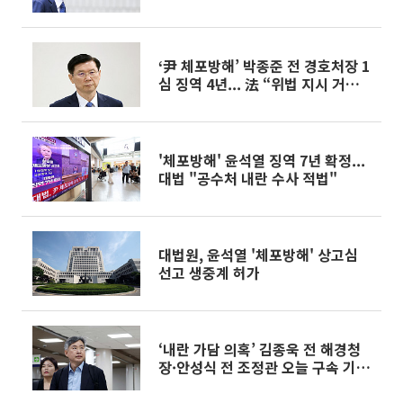
어”
‘尹 체포방해’ 박종준 전 경호처장 1
심 징역 4년... 法 “위법 지시 거부했
어야”
'체포방해' 윤석열 징역 7년 확정...
대법 "공수처 내란 수사 적법"
대법원, 윤석열 '체포방해' 상고심
선고 생중계 허가
‘내란 가담 의혹’ 김종욱 전 해경청
장·안성식 전 조정관 오늘 구속 기
로