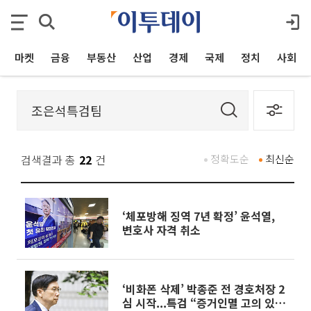
마켓
금융
부동산
산업
경제
국제
정치
사회
검색결과 총
22
건
정확도순
최신순
‘체포방해 징역 7년 확정’ 윤석열,
변호사 자격 취소
‘비화폰 삭제’ 박종준 전 경호처장 2
심 시작...특검 “증거인멸 고의 있