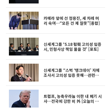
로
카메라 앞에 선 정용진, 세 차례 머
리 숙여⋯“모든 건 제 잘못”[종합]
신세계그룹 '5.18 폄훼 고의성 입증
시, 민형사상 책임 물을 것' [포토]
신세계그룹 “스벅 ‘탱크데이’ 자체
조사서 고의성 입증 못해⋯관련자
전원 직무배제”
트럼프, 농축우라늄 이란 내 폐기 시
사⋯전국에 강한 비 外 [오늘의 주요
뉴스]