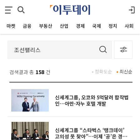
마켓
금융
부동산
산업
경제
국제
정치
사회
검색결과 총
158
건
정확도순
최신순
신세계그룹, 오코와 5억달러 합작법
인…아만·자누 호텔 개발
신세계그룹 “스타벅스 ‘탱크데이’
고의성 못 찾아”…이제 ‘공’은 경찰