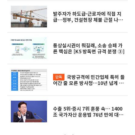
발주자가 하도급·근로자에 직접 지
급⋯정부, 건설현장 체불 근절 나선
다
통상실시권이 뭐길래, 소송 승패 가
른 핵심은 [K5 방독면 규격 분쟁 ③]
국방규격에 민간업체 특허 들
단독
어간 줄 모른 방사청…10년 넘게 업
체간 공방만 [K5 방독면 규격 분쟁
②]
수출 5위·증시 7위 훈풍 속… 1400
조 국가자산 운용법 76년 만에 대수
술