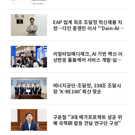
법 전쟁]
EAP 업계 최초 조달청 혁신제품 지
정…다인 홍영민 이사 “‘Dain-AI
Safety’, 공공 심리안전의 새 기준
될 것”
리얼타임메디체크, AI 기반 백신 이
상반응 돌봄케어 서비스 개발·실증
나선다
에너지공단-조달청, 238조 조달시
장 'K-RE100' 확산 맞손
구윤철 "3대 메가프로젝트 성공 위
해 국책硏 합동 전담 연구단 구성"