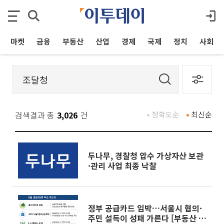
마켓
금융
부동산
산업
경제
국제
정치
사회
검색결과 총
3,026
건
정확도순
최신순
두나무, 경찰청 압수 가상자산 보관
·관리 사업 최종 낙찰
정부 공급카드 임박…서울시 협의·
주민 설득이 성패 가른다 [부동산 해