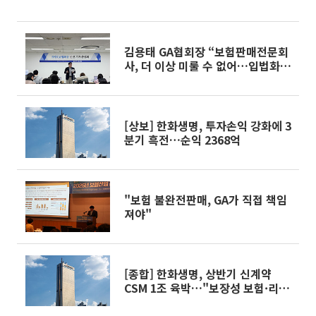
김용태 GA협회장 “보험판매전문회
사, 더 이상 미룰 수 없어…입법화
논의 나설 것”
[상보] 한화생명, 투자손익 강화에 3
분기 흑전…순익 2368억
"보험 불완전판매, GA가 직접 책임
져야"
[종합] 한화생명, 상반기 신계약
CSM 1조 육박…"보장성 보험·리크
루팅 집중"