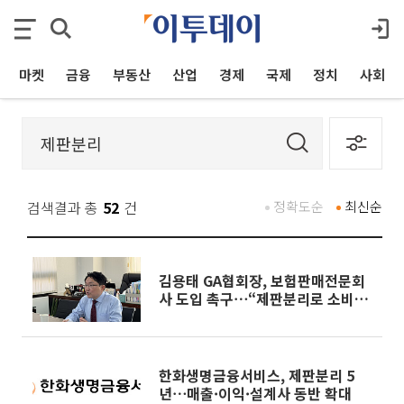
마켓
금융
부동산
산업
경제
국제
정치
사회
검색결과 총
52
건
정확도순
최신순
김용태 GA협회장, 보험판매전문회
사 도입 촉구⋯“제판분리로 소비자
보호 강화”
한화생명금융서비스, 제판분리 5
년⋯매출·이익·설계사 동반 확대