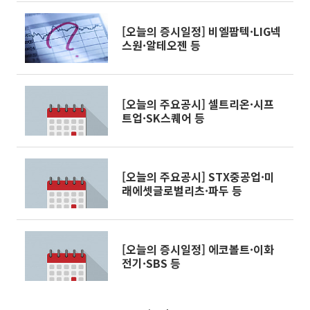
[오늘의 증시일정] 비엘팜텍·LIG넥
스원·알테오젠 등
[오늘의 주요공시] 셀트리온·시프
트업·SK스퀘어 등
[오늘의 주요공시] STX중공업·미
래에셋글로벌리츠·파두 등
[오늘의 증시일정] 에코볼트·이화
전기·SBS 등