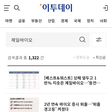
마켓
금융
부동산
산업
경제
국제
정치
사회
검색결과 총
1,322
건
정확도순
최신순
[베스트&워스트] 상폐 앞두고 1
만% 치솟은 제일바이오⋯'동전주’
위기에 ↓
2년 연속 바이오 증시 퇴출…‘퇴출
경고등’ 켜졌다