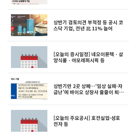
상반기 검토의견 부적정 등 공시 코
스닥 기업, 전년 比 11% 늘어
[오늘의 증시일정] 네오이뮨텍ㆍ삼
양식품ㆍ아모레퍼시픽 등
상반기만 2곳 상폐…‘임상 실패·자
금난’에 바이오 상장사 줄줄이 퇴출
위기
[오늘의 주요공시] 호전실업·성호
전자 등