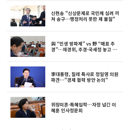
신현송 "신상문제로 국민께 심려 끼
쳐 송구⋯행정처리 못한 제 불찰"
與 “민생 방파제” vs 野 “매표 추
경”…재경위, 추경·국세청 놓고 전
면 충돌
李대통령, 칠레 특사로 정일영 의원
파견…"경제 협력 방안 논의"
위장미혼·특혜입학…자정 넘긴 이
혜훈 인사청문회