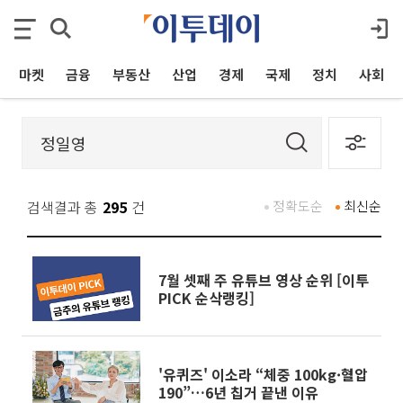
마켓
금융
부동산
산업
경제
국제
정치
사회
검색결과 총
295
건
정확도순
최신순
7월 셋째 주 유튜브 영상 순위 [이투
PICK 순삭랭킹]
'유퀴즈' 이소라 “체중 100kg·혈압
190”…6년 칩거 끝낸 이유