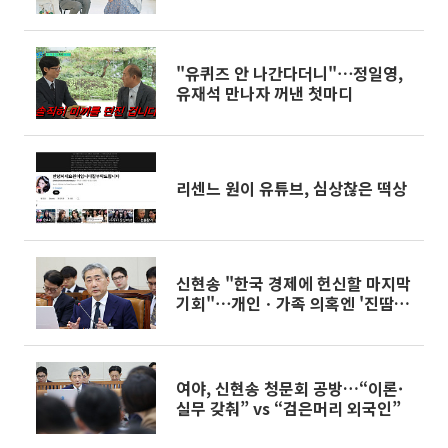
"유퀴즈 안 나간다더니"⋯정일영,
유재석 만나자 꺼낸 첫마디
리센느 원이 유튜브, 심상찮은 떡상
신현송 "한국 경제에 헌신할 마지막
기회"⋯개인ㆍ가족 의혹엔 '진땀'
[종합]
여야, 신현송 청문회 공방…“이론·
실무 갖춰” vs “검은머리 외국인”