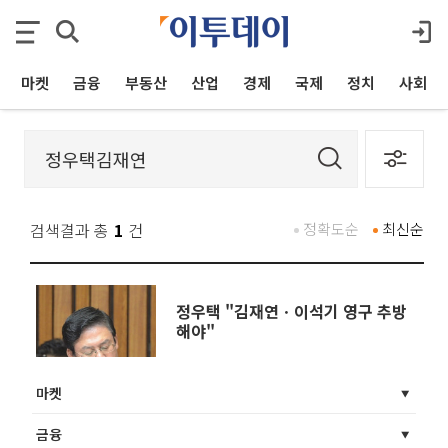
마켓
금융
부동산
산업
경제
국제
정치
사회
검색결과 총
1
건
정확도순
최신순
정우택 "김재연ㆍ이석기 영구 추방
해야"
마켓
금융