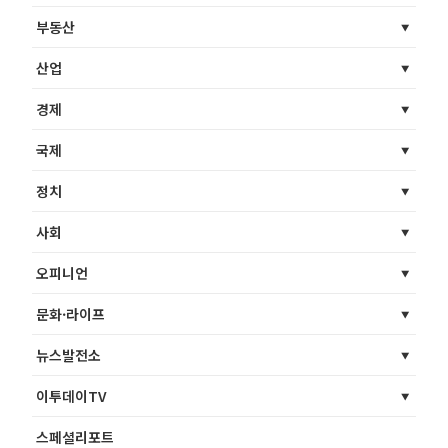
부동산
산업
경제
국제
정치
사회
오피니언
문화·라이프
뉴스발전소
이투데이TV
스페셜리포트