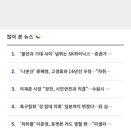
많이 본 뉴스
'불안과 기대 사이' 널뛰는 SK하이닉스…증권가 "HBM4·LTA 기반 펀터멘털 견고"
1.
'나혼산' 류혜영, 고경표와 16년산 우정…"자취방서 부모님과 마주쳐"
2.
이재준 시장 "정전, 시민안전과 직결"…수원시 비상대응체계 가동
3.
축구협회 '성 접대 의혹' 일본까지 번졌다…日 심판 실명 공개
4.
'차쥐뿔' 이준영, 포켓몬 카드 열혈 팬⋯"리셀러 처단할 것"
5.