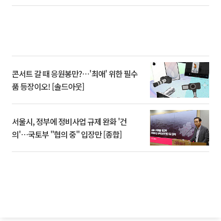
콘서트 갈 때 응원봉만?⋯'최애' 위한 필수
품 등장이오! [솔드아웃]
서울시, 정부에 정비사업 규제 완화 '건
의'⋯국토부 "협의 중" 입장만 [종합]