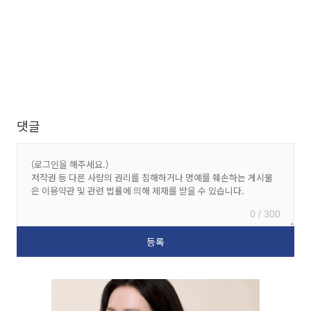
댓글
0 / 300