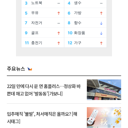
주요뉴스
22일 만에 다시 문 연 홈플러스…정상화 바
쁜데 재고 없어 ‘발동동’[가보니]
입추매직 '불발', 처서매직은 올까요? [해
시태그]