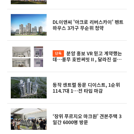
DL이앤씨 '아크로 리버스카이' 펜트
하우스 3가구 무순위 청약
분양 홍보 VR 믿고 계약했는
단독
데⋯풍무 호반써밋Ⅱ, 달라진 설계
논란
동작 센트럴 동문 디이스트, 1순위
114.7대 1…전 타입 마감
‘장위 푸르지오 마크원’ 견본주택 3
일간 6000명 방문