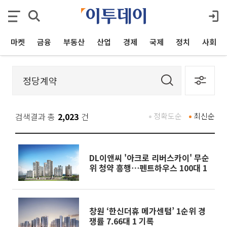
마켓
금융
부동산
산업
경제
국제
정치
사회
검색결과 총
2,023
건
정확도순
최신순
DL이앤씨 '아크로 리버스카이' 무순
위 청약 흥행⋯펜트하우스 100대 1
창원 ‘한신더휴 메가센텀’ 1순위 경
쟁률 7.66대 1 기록