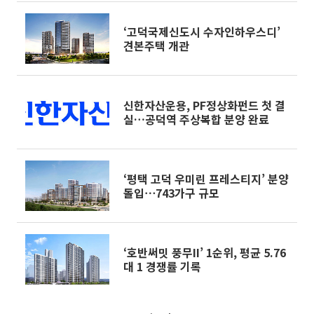
‘고덕국제신도시 수자인하우스디’
견본주택 개관
신한자산운용, PF정상화펀드 첫 결
실…공덕역 주상복합 분양 완료
‘평택 고덕 우미린 프레스티지’ 분양
돌입⋯743가구 규모
‘호반써밋 풍무II’ 1순위, 평균 5.76
대 1 경쟁률 기록