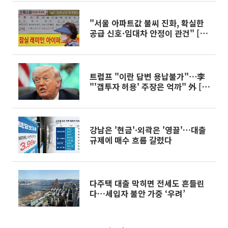
"서울 아파트값 불씨 진화, 확실한
공급 신호·임대차 안정이 관건" [다
시 움직이는 집값 ③]
트럼프 "이란 답변 용납불가"⋯李
"'갭투자 허용' 주장은 억까" 外 [오
늘의 주요뉴스]
강남은 '현금'·외곽은 '영끌'…대출
규제에 매수 흐름 갈렸다
다주택 대출 막히면 전세도 흔들린
다…세입자 불안 가중 ‘우려’