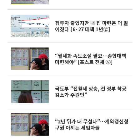
갭투자 줄었지만 내 집 마련은 더 멀
어졌다 [6·27 대책 1년②]
“월세화 속도조절 필요⋯종합대책
마련해야” [포스트 전세 ⑤]
국토부 “전월세 상승, 전 정부 착공
감소가 주원인”
“2년 뒤가 더 무섭다”⋯계약갱신청
구권 아끼는 세입자들