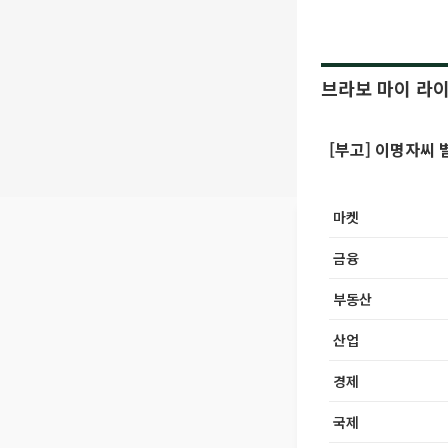
브라보 마이 라
[부고] 이명자씨 
마켓
금융
부동산
산업
경제
국제