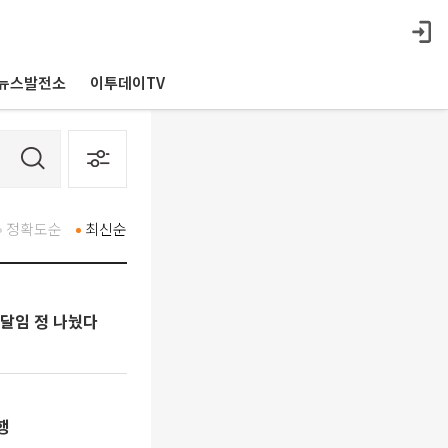
뉴스발전소
이투데이TV
정확도순
최신순
달임 정 나눴다
행