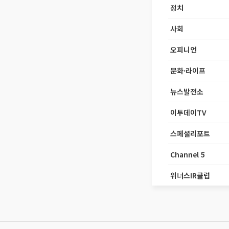
정치
사회
오피니언
문화·라이프
뉴스발전소
이투데이TV
스페셜리포트
Channel 5
위너스IR클럽