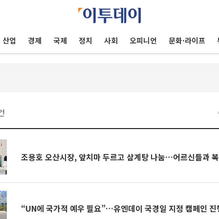
산업
경제
국제
정치
사회
오피니언
문화·라이프
건
조용호 오산시장, 앞치마 두르고 삼계탕 나눔…어르신들과 복
“UN에 국가적 예우 필요”…유엔데이 국경일 지정 캠페인 진