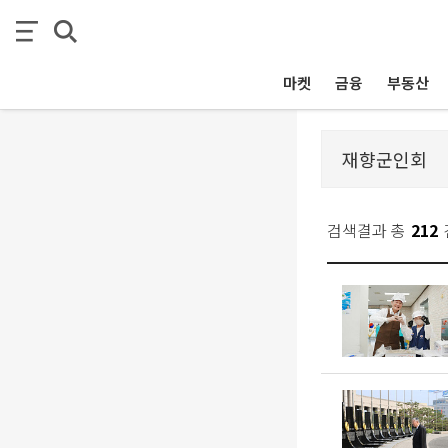
마켓
금융
부동산
검색결과 총
212