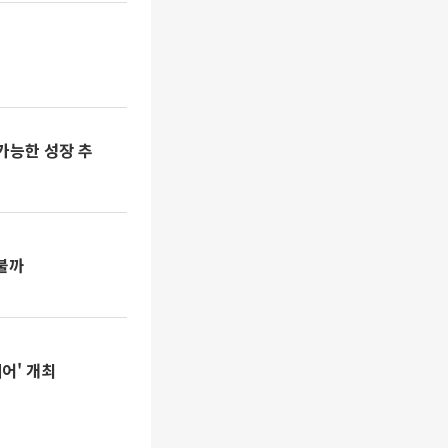
가능한 성장 추
불까
어' 개최