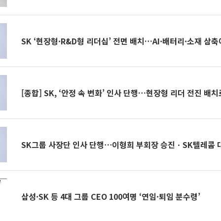
SK ‘현장형·R&D형 리더십’ 전면 배치…AI·배터리·소재 삼축
[종합] SK, ‘안정 속 변화’ 인사 단행…현장형 리더 전진 배
SK그룹 사장단 인사 단행⋯이형희 부회장 승진ㆍSK텔레콤 
삼성·SK 등 4대 그룹 CEO 100여명 ‘연임·퇴임 분수령’