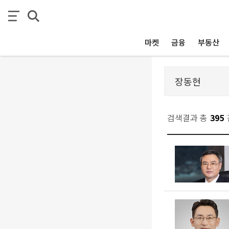
마켓
금융
부동산
검색결과 총
395