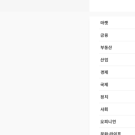
마켓
금융
부동산
산업
경제
국제
정치
사회
오피니언
문화·라이프