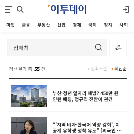
마켓
금융
부동산
산업
경제
국제
정치
사회
검색결과 총
55
건
정확도순
최신순
부산 청년 일자리 해법? 450만 원
인턴 매칭, 정규직 전환이 관건
“‘지역 비자·한국어 역량 강화’, 이
공계 유학생 정착 유도” [외국인 유