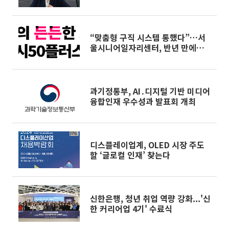
학생 21만 시대⑧]
“맞춤형 구직 시스템 통했다”…서
울시니어일자리센터, 반년 만에
433명 취업 성과
과기정통부, AI․디지털 기반 미디어
융합인재 우수성과 발표회 개최
디스플레이업계, OLED 시장 주도
할 ‘글로컬 인재’ 찾는다
신한은행, 청년 취업 역량 강화...'신
한 커리어업 4기' 수료식