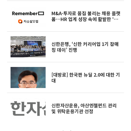
M&A·투자로 몸집 불리는 채용 플랫
폼…HR 업계 성장 속에 활발한 ‘인
수전’
신한은행, ‘신한 커리어업 1기 잡매
칭 데이’ 진행
[대방로] 한국판 뉴딜 2.0에 대한 기
대
신한자산운용, 아산엔젤펀드 관리
및 위탁운용기관 선정