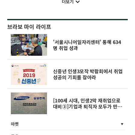
더보기
브라보 마이 라이프
'서울시니어일자리센터' 통해 634
명 취업 성과
신중년 인생3모작 박람회에서 취업
성공의 기회를 잡아라
[100세 시대, 인생2막 재취업으로
대비③]기업과 퇴직자 모두가 만족
할 수 있는 아웃플레이스먼트의 진
화 절실
마켓