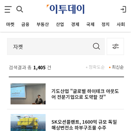
마켓
금융
부동산
산업
경제
국제
정치
사회
검색결과 총
1,405
건
정확도순
최신순
기도산업 "글로벌 하이테크 아웃도
어 전문기업으로 도약할 것"
SK오션플랜트, 1600억 규모 독일
해상변전소 하부구조물 수주