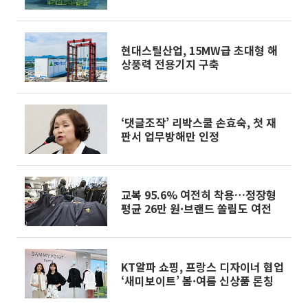
현대스틸산업, 15MW급 초대형 해
상풍력 전용기지 구축
‘댓글조작’ 리박스쿨 손효숙, 첫 재
판서 업무방해만 인정
교복 95.6% 여전히 착용…정장형
평균 26만 원·브랜드 쏠림도 여전
KT알파 쇼핑, 프랑스 디자이너 협업
‘새미보이트’ 봄·여름 신상품 론칭