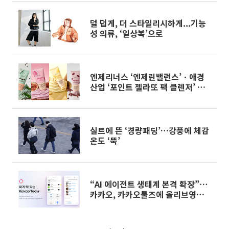
덜 덥게, 더 스타일리시하게...기능
성 의류, ‘일상복’으로
엔제리너스 ‘엔제린밸런스’ㆍ애경
산업 ‘포인트 젤라또 팩 클렌저’ 외
[나왔다 신상]
실트에 뜬 ‘경량패딩’…강풍에 체감
온도 ‘뚝’
“AI 에이전트 생태계 본격 확장”⋯
카카오, 카카오툴즈에 올리브영ㆍ무
신사 등 추가