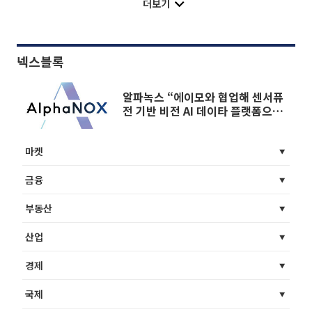
더보기
넥스블록
알파녹스 “에이모와 협업해 센서퓨
전 기반 비전 AI 데이타 플랫폼으로
430조 시장 노린다”
마켓
금융
부동산
산업
경제
국제