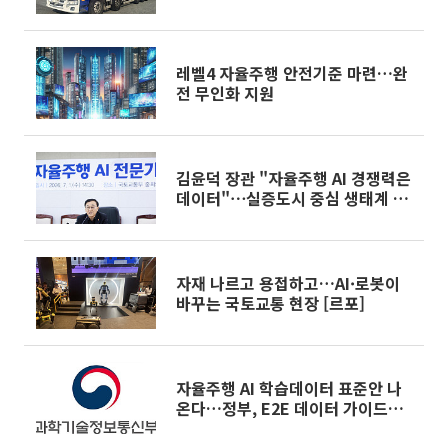
레벨4 자율주행 안전기준 마련…완
전 무인화 지원
김윤덕 장관 "자율주행 AI 경쟁력은
데이터"⋯실증도시 중심 생태계 구
축
자재 나르고 용접하고…AI·로봇이
바꾸는 국토교통 현장 [르포]
자율주행 AI 학습데이터 표준안 나
온다…정부, E2E 데이터 가이드라
인 공개