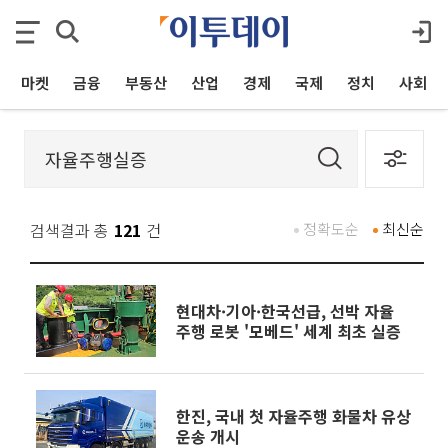
마켓
금융
부동산
산업
경제
국제
정치
사회
검색결과 총
121
건
정확도순
최신순
현대차·기아·한국선급, 선박 자율
주행 로봇 '모베드' 세계 최초 실증
한진, 국내 첫 자율주행 화물차 유상
운송 개시