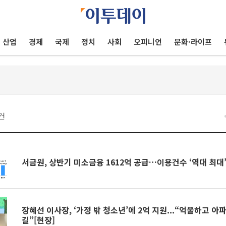
산업
경제
국제
정치
사회
오피니언
문화·라이프
건
서금원, 상반기 미소금융 1612억 공급…이용건수 ‘역대 최대
장혜선 이사장, ‘가정 밖 청소년’에 2억 지원...“억울하고 
길”[현장]