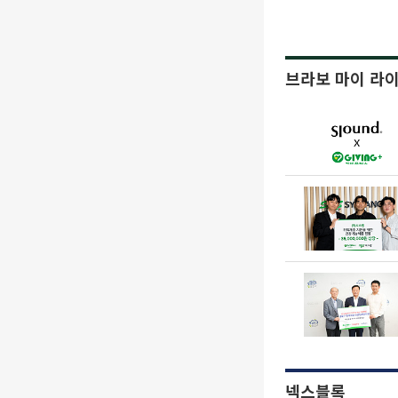
브라보 마이 라
넥스블록