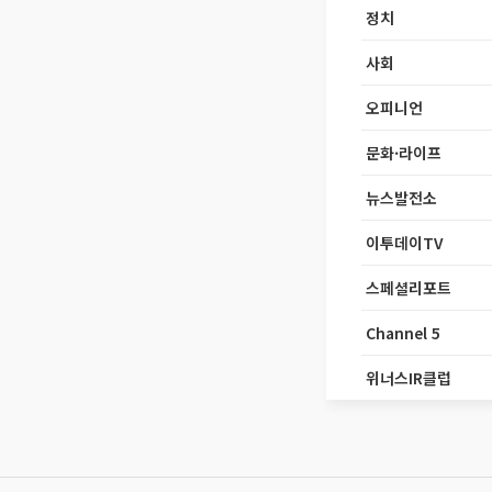
정치
사회
오피니언
문화·라이프
뉴스발전소
이투데이TV
스페셜리포트
Channel 5
위너스IR클럽