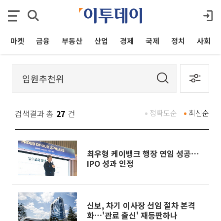
마켓
금융
부동산
산업
경제
국제
정치
사회
검색결과 총
27
건
정확도순
최신순
최우형 케이뱅크 행장 연임 성공⋯
IPO 성과 인정
신보, 차기 이사장 선임 절차 본격
화…'관료 출신' 재등판하나