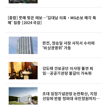
[종합] 뭇매 맞은 예보…'김대남 의혹‧MG손보 매각 특
혜' 집중 [2024 국감]
한전, 정승일 사장 사직서 수리에
'비상경영위' 가동
강도태 건보공단 이사장 돌연 퇴
임…공공기관장 물갈이 가속화
초대 임정기념관장 논란확산, 지정
선임에 반발 청와대 국민청원까지
번져