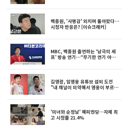
요? [엔터로그]
백종원, '사명감' 외치며 돌아왔다⋯
시청자 반응은? [이슈크래커]
MBC, 백종원 출연하는 ‘남극의 셰
프’ 방송 연기…“무기한 연기 아냐,
조기 대선 때문”
김영광, 임영웅 유튜브 섭외 도전
"내 채널이 미약해서 영웅이 부르기
엔…"
'미녀와 순정남' 해피엔딩…자체 최
고 시청률 21.4%