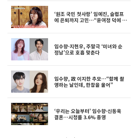
‘원조 국민 첫사랑’ 임예진, 슬럼프
에 은퇴까지 고민…“윤여정 덕에 극
복”
임수향·지현우, 주말극 ‘미녀와 순
정남’으로 호흡 맞춘다
임수향, 故 이지한 추모…“함께 촬
영하는 날인데, 한참을 울어”
‘우리는 오늘부터’ 임수향·신동욱
결혼…시청률 3.6% 종영