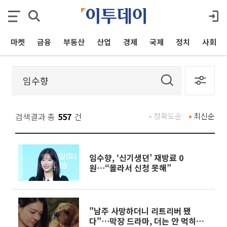
마켓
금융
부동산
산업
경제
국제
정치
사회
검색결과 총
557
건
정확도순
최신순
임수향, ‘신기생뎐’ 재방료 0
원⋯“몰라서 신청 못해”
"남주 사망하더니 리트리버 됐
다"⋯막장 드라마, 더는 안 먹히나