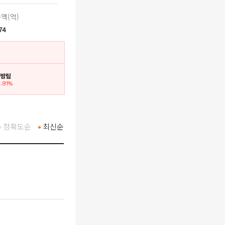
액(억)
74
. 방림
2.91%
정확도순
최신순