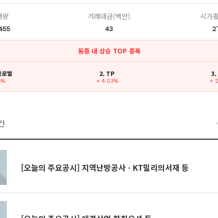
래량
거래대금(백만)
시가총
455
43
2
동종 내 상승 TOP 종목
H글로벌
2. TP
3
6%
+ 4.03%
+ 
건
[오늘의 주요공시] 지역난방공사ㆍKT밀리의서재 등