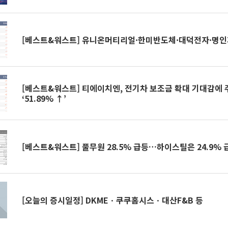
[베스트&워스트] 유니온머티리얼·한미반도체·대덕전자·명인
[베스트&워스트] 티에이치엔, 전기차 보조금 확대 기대감에 
‘51.89% ↑’
[베스트&워스트] 풀무원 28.5% 급등…하이스틸은 24.9% 
[오늘의 증시일정] DKMEㆍ쿠쿠홈시스ㆍ대산F&B 등