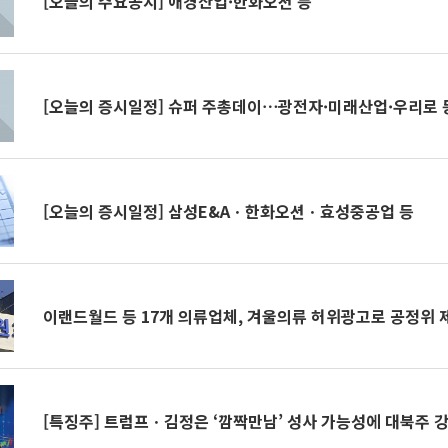
[오늘의 주요공시] 애경산업·한화오션 등
[오늘의 증시일정] 슈퍼 주총데이⋯광전자·미래산업·우리로 
[오늘의 증시일정] 삼성E&Aㆍ한화오션ㆍ효성중공업 등
이랜드월드 등 17개 의류업체, 겨울의류 허위광고로 공정위 
[특징주] 트럼프ㆍ김정은 ‘깜짝만남’ 성사 가능성에 대북주 