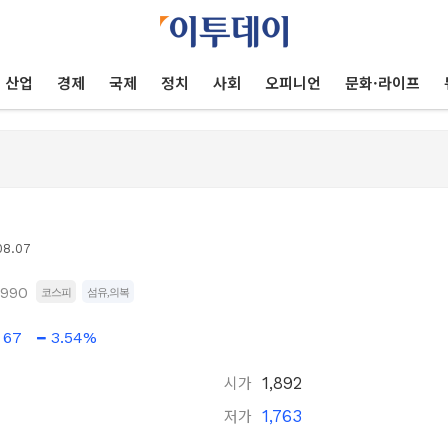
산업
경제
국제
정치
사회
오피니언
문화·라이프
08.07
4990
코스피
섬유,의복
67
3.54%
시가
1,892
저가
1,763