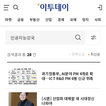
마켓
금융
부동산
산업
경제
국제
정치
사회
검색결과 총
28
건
정확도순
최신순
과기정통부, AI분야 PM 4개로 확
대…ICT R&D PM 6명 신규 위촉
[시론] 산업화 대체할 새 시대정신
나와야