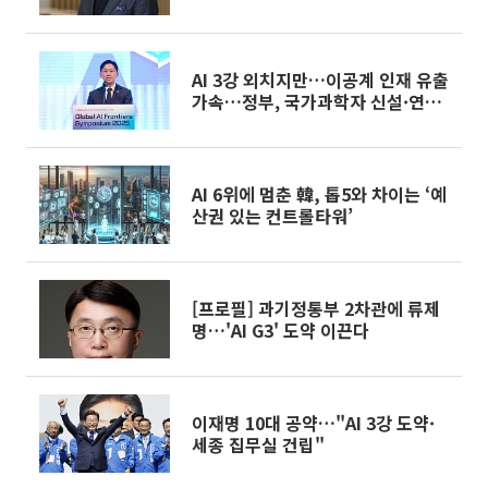
AI 3강 외치지만…이공계 인재 유출
가속…정부, 국가과학자 신설·연구
자 2000명 유치
AI 6위에 멈춘 韓, 톱5와 차이는 ‘예
산권 있는 컨트롤타워’
[프로필] 과기정통부 2차관에 류제
명…'AI G3' 도약 이끈다
이재명 10대 공약…"AI 3강 도약·
세종 집무실 건립"