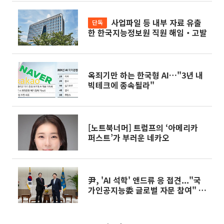
사업파일 등 내부 자료 유출
단독
한 한국지능정보원 직원 해임‧고발
옥죄기만 하는 한국형 AI…"3년 내
빅테크에 종속될라"
[노트북너머] 트럼프의 ‘아메리카
퍼스트’가 부러운 네카오
尹, 'AI 석학' 앤드류 응 접견..."국
가인공지능委 글로벌 자문 참여" 당
부