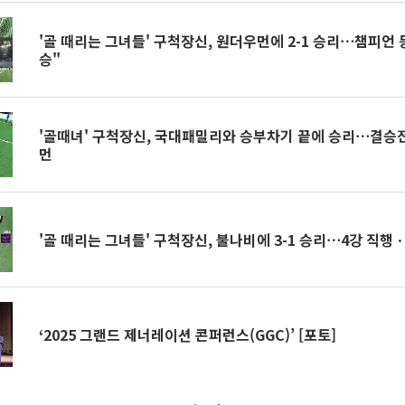
'골 때리는 그녀들' 구척장신, 원더우먼에 2-1 승리⋯챔피언 
승"
'골때녀' 구척장신, 국대패밀리와 승부차기 끝에 승리⋯결승
먼
'골 때리는 그녀들' 구척장신, 불나비에 3-1 승리⋯4강 직
‘2025 그랜드 제너레이션 콘퍼런스(GGC)’ [포토]