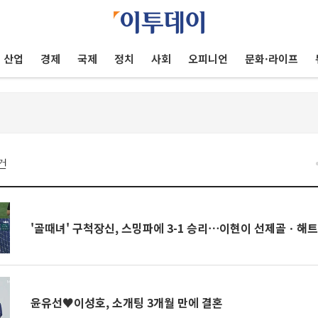
산업
경제
국제
정치
사회
오피니언
문화·라이프
건
'골때녀' 구척장신, 스밍파에 3-1 승리⋯이현이 선제골ㆍ해
윤유선♥이성호, 소개팅 3개월 만에 결혼