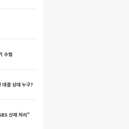
기 수법
구척장신에 3-1 승리⋯결승전 대결 상대 누구?
SBS 산재 처리"