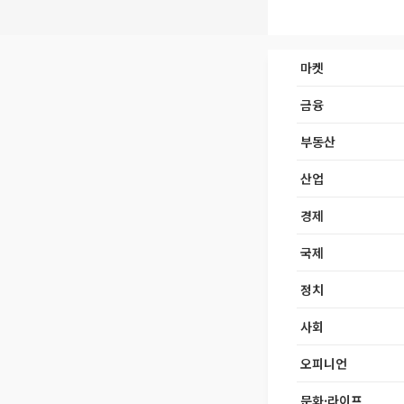
마켓
금융
부동산
산업
경제
국제
정치
사회
오피니언
문화·라이프