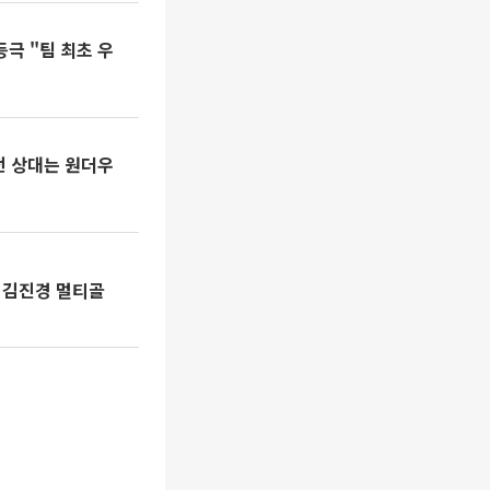
등극 "팀 최초 우
전 상대는 원더우
행ㆍ김진경 멀티골