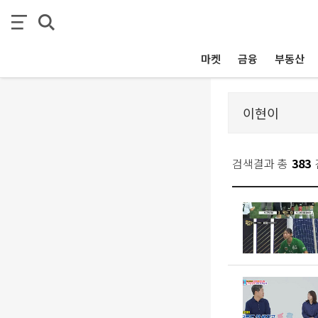
마켓
금융
부동산
검색결과 총
383