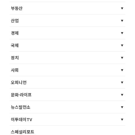
부동산
산업
경제
국제
정치
사회
오피니언
문화·라이프
뉴스발전소
이투데이TV
스페셜리포트