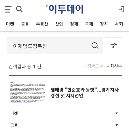
마켓
금융
부동산
산업
경제
국제
정치
사회
검색결과 총
1
건
정확도순
최신순
염태영 "한준호와 동행"...경기지사
경선 첫 지지선언
마켓
금융