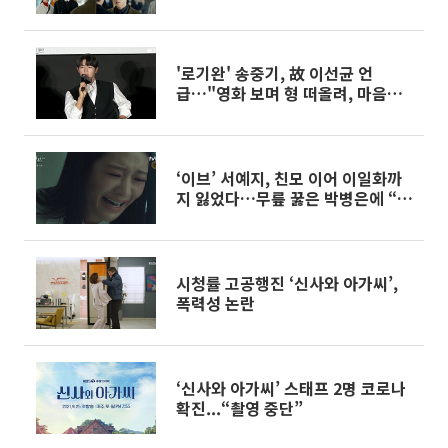
'로기완' 송중기, 故 이선균 언
급…"영화 보며 형 떠올려, 마음으
로 편지"
‘이브’ 서예지, 친모 이어 이일화까
지 잃었다…무릎 꿇은 박병은에 “다
죽어”
시청률 고공행진 ‘신사와 아가씨’,
폭력성 논란
‘신사와 아가씨’ 스태프 2명 코로나
확진...“촬영 중단”