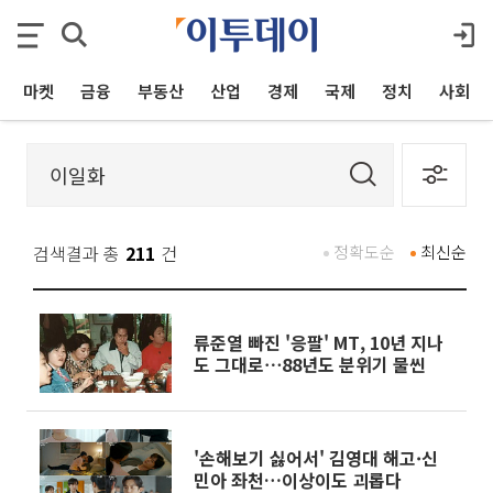
마켓
금융
부동산
산업
경제
국제
정치
사회
검색결과 총
211
건
정확도순
최신순
류준열 빠진 '응팔' MT, 10년 지나
도 그대로⋯88년도 분위기 물씬
'손해보기 싫어서' 김영대 해고·신
민아 좌천…이상이도 괴롭다