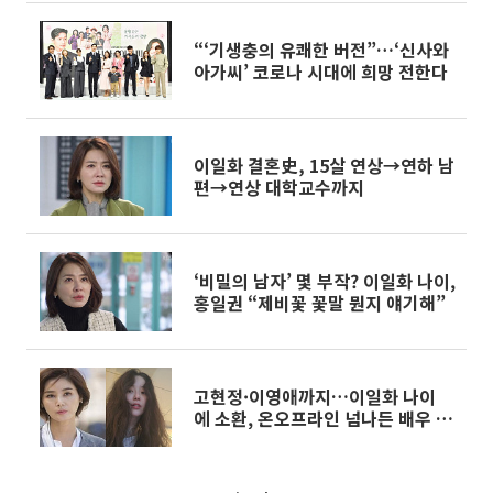
“‘기생충의 유쾌한 버전”…‘신사와
아가씨’ 코로나 시대에 희망 전한다
이일화 결혼史, 15살 연상→연하 남
편→연상 대학교수까지
‘비밀의 남자’ 몇 부작? 이일화 나이,
홍일권 “제비꽃 꽃말 뭔지 얘기해”
고현정·이영애까지…이일화 나이
에 소환, 온오프라인 넘나든 배우 미
모 근황