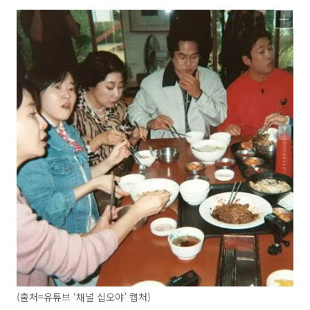
(출처=유튜브 ‘채널 십오야’ 캡처)