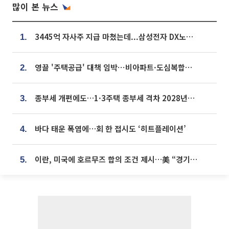
많이 본 뉴스
3445억 자사주 지급 마쳤는데...삼성전자 DX노조, 뒤늦은 '떼쓰기 집회'
1.
영끌 '주택공급' 대책 임박⋯비아파트·도심복합까지 총동원
2.
종부세 개편에도…1·3주택 종부세 격차 2028년부터 확대
3.
바다 태운 폭염에…회 한 접시도 ‘히트플레이션’
4.
이란, 미국에 호르무즈 합의 조건 제시…美 “경기 아직 안 끝나” [종합]
5.