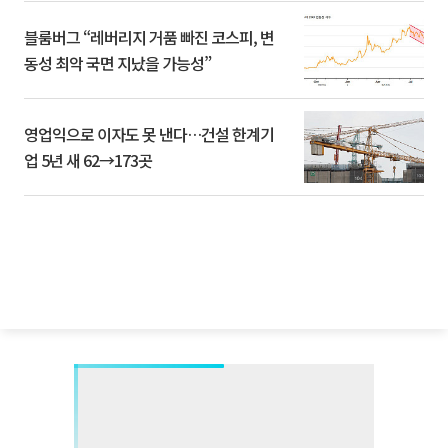
블룸버그 “레버리지 거품 빠진 코스피, 변
동성 최악 국면 지났을 가능성”
영업익으로 이자도 못 낸다…건설 한계기
업 5년 새 62→173곳