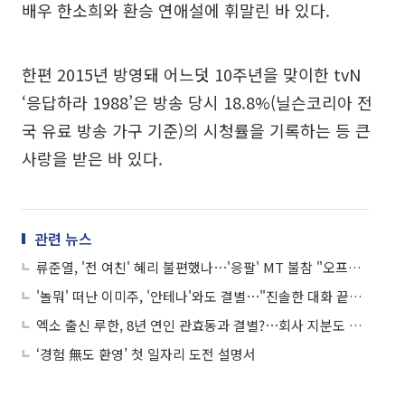
배우 한소희와 환승 연애설에 휘말린 바 있다.
한편 2015년 방영돼 어느덧 10주년을 맞이한 tvN
‘응답하라 1988’은 방송 당시 18.8%(닐슨코리아 전
국 유료 방송 가구 기준)의 시청률을 기록하는 등 큰
사랑을 받은 바 있다.
관련 뉴스
류준열, '전 여친' 혜리 불편했나⋯'응팔' MT 불참 "오프닝 따로 촬영"
'놀뭐' 떠난 이미주, '안테나'와도 결별⋯"진솔한 대화 끝에 11월 마침표"
엑소 출신 루한, 8년 연인 관효동과 결별?⋯회사 지분도 분할 "이미 이별"
‘경험 無도 환영’ 첫 일자리 도전 설명서