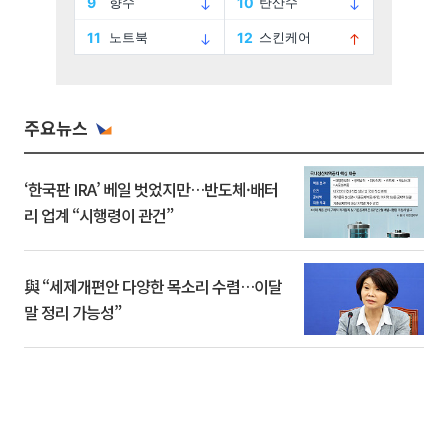
주요뉴스
‘한국판 IRA’ 베일 벗었지만…반도체·배터
리 업계 “시행령이 관건”
與 “세제개편안 다양한 목소리 수렴…이달
말 정리 가능성”