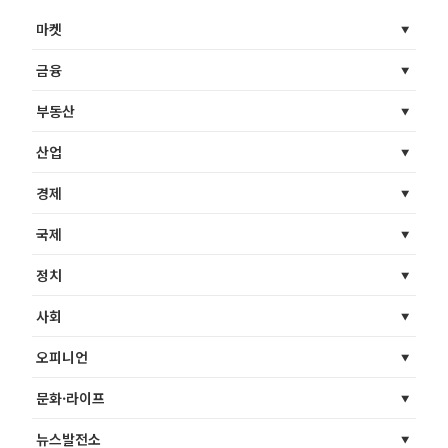
마켓
금융
부동산
산업
경제
국제
정치
사회
오피니언
문화·라이프
뉴스발전소