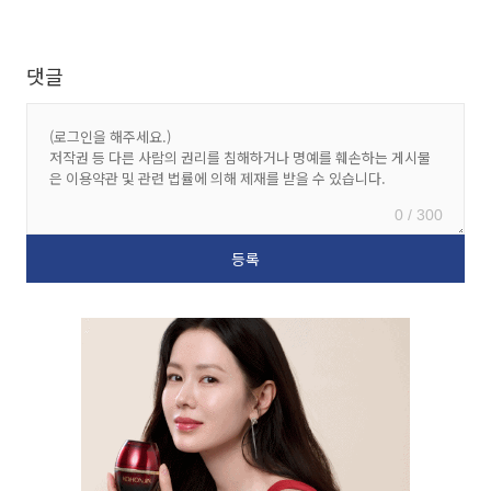
댓글
0 / 300