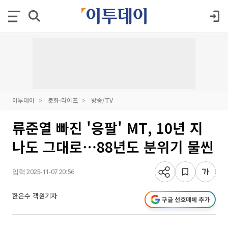
이투데이
문화·라이프
방송/TV
류준열 빠진 '응팔' MT, 10년 지
나도 그대로⋯88년도 분위기 물씬
입력 2025-11-07 20:56
한은수 객원기자
구글 선호매체 추가