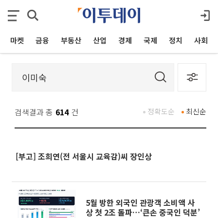
마켓
금융
부동산
산업
경제
국제
정치
사회
검색결과 총
614
건
정확도순
최신순
[부고] 조희연(전 서울시 교육감)씨 장인상
5월 방한 외국인 관광객 소비액 사
상 첫 2조 돌파…‘큰손 중국인 덕분’