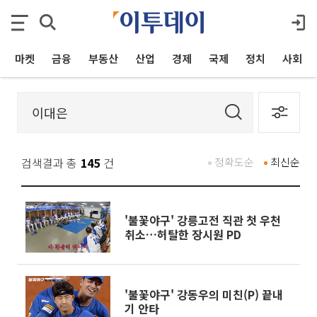
마켓
금융
부동산
산업
경제
국제
정치
사회
검색결과 총
145
건
정확도순
최신순
'불꽃야구' 강릉고전 직관 첫 우천
취소…허탈한 장시원 PD
'불꽃야구' 강동우의 미친(P) 끝내
기 안타