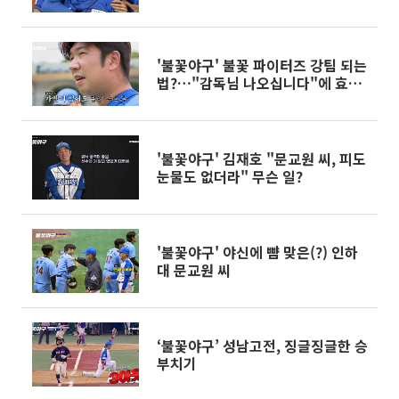
'불꽃야구' 불꽃 파이터즈 강팀 되는
법?…"감독님 나오십니다"에 효과
↑
'불꽃야구' 김재호 "문교원 씨, 피도
눈물도 없더라" 무슨 일?
'불꽃야구' 야신에 뺨 맞은(?) 인하
대 문교원 씨
‘불꽃야구’ 성남고전, 징글징글한 승
부치기