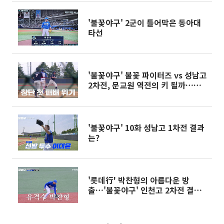
'불꽃야구' 2군이 틀어막은 동아대
타선
'불꽃야구' 불꽃 파이터즈 vs 성남고
2차전, 문교원 역전의 키 될까…니
퍼트도 첫 등판 예고
'불꽃야구' 10화 성남고 1차전 결과
는?
'롯데行' 박찬형의 아름다운 방
출…'불꽃야구' 인천고 2차전 결과
는?