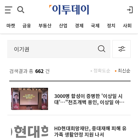
마켓
금융
부동산
산업
경제
국제
정치
사회
검색결과 총
662
건
정확도순
최신순
3000명 함성이 증명한 '이상일 시
대'…"천조개벽 용인, 이상일 아니
면 누가" 재선열기 후끈
HD현대희망재단, 중대재해 피해 유
가족 생활안정 지원 나서