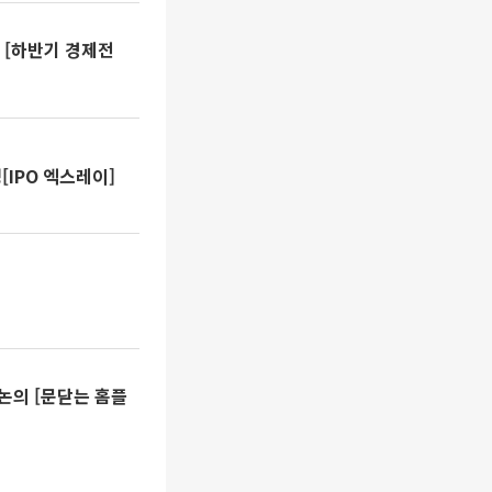
 [하반기 경제전
[IPO 엑스레이]
논의 [문닫는 홈플