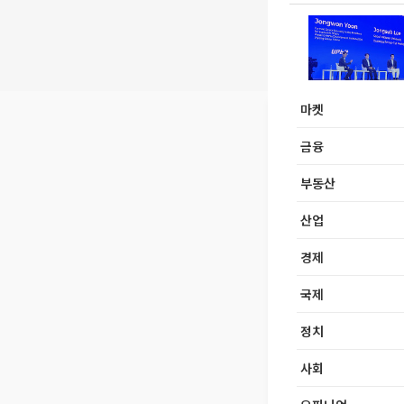
마켓
금융
부동산
산업
경제
국제
정치
사회