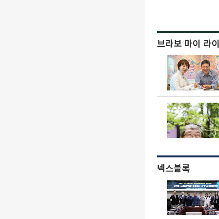
브라보 마이 라
넥스블록