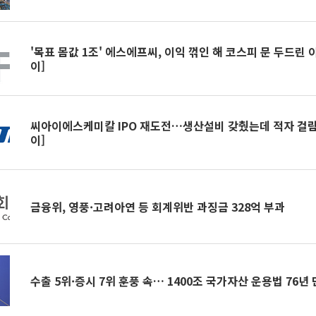
'목표 몸값 1조' 에스에프씨, 이익 꺾인 해 코스피 문 두드린 
이]
씨아이에스케미칼 IPO 재도전…생산설비 갖췄는데 적자 걸림
이]
금융위, 영풍·고려아연 등 회계위반 과징금 328억 부과
수출 5위·증시 7위 훈풍 속… 1400조 국가자산 운용법 76년