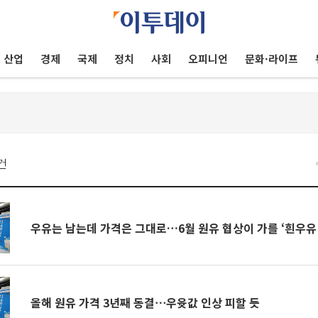
산업
경제
국제
정치
사회
오피니언
문화·라이프
건
우유는 남는데 가격은 그대로…6월 원유 협상이 가를 ‘흰우유
올해 원유 가격 3년째 동결⋯우윳값 인상 피할 듯