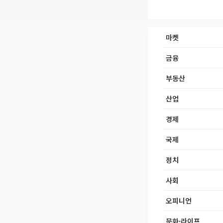
마켓
금융
부동산
산업
경제
국제
정치
사회
오피니언
문화·라이프