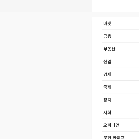
마켓
금융
부동산
산업
경제
국제
정치
사회
오피니언
문화·라이프