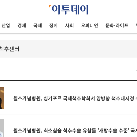
산업
경제
국제
정치
사회
오피니언
문화·라이프
건
윌스기념병원, 싱가포르 국제척추학회서 양방향 척추내시경 
윌스기념병원, 최소침습 척추수술 유합률 '개방수술 수준' 