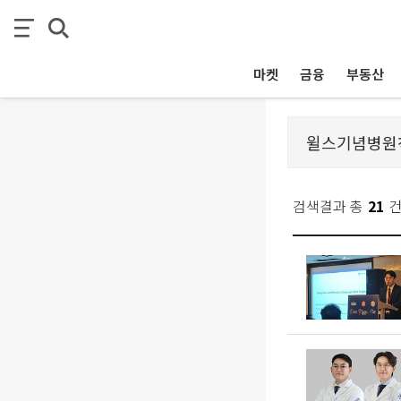
마켓
금융
부동산
검색결과 총
21