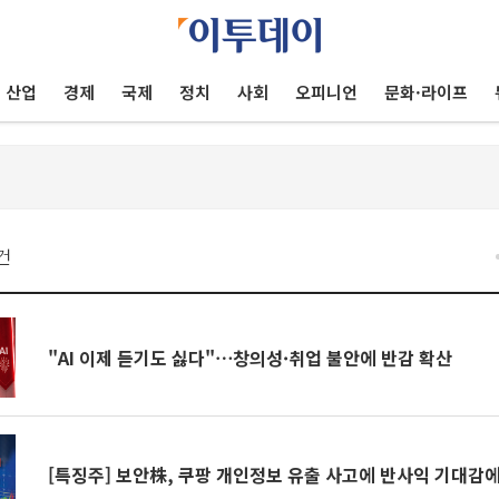
산업
경제
국제
정치
사회
오피니언
문화·라이프
건
"AI 이제 듣기도 싫다"⋯창의성·취업 불안에 반감 확산
[특징주] 보안株, 쿠팡 개인정보 유출 사고에 반사익 기대감