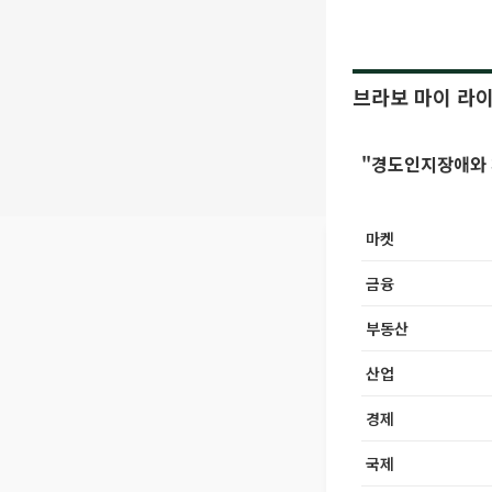
브라보 마이 라
"경도인지장애와 
마켓
금융
부동산
산업
경제
국제