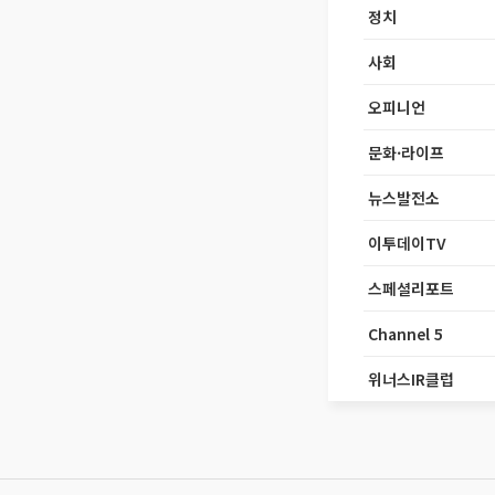
정치
사회
오피니언
문화·라이프
뉴스발전소
이투데이TV
스페셜리포트
Channel 5
위너스IR클럽