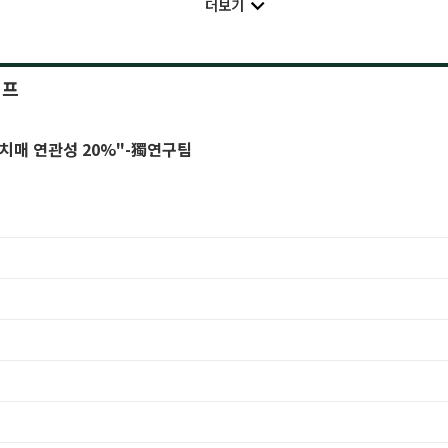
더보기
이프
치매 연관성 20%"-獨연구팀