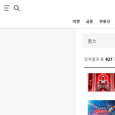
마켓
금융
부동산
검색결과 총
627