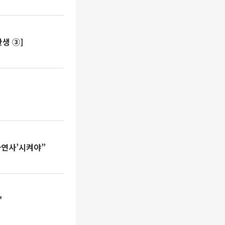
생 ③]
자연사’시켜야”
"