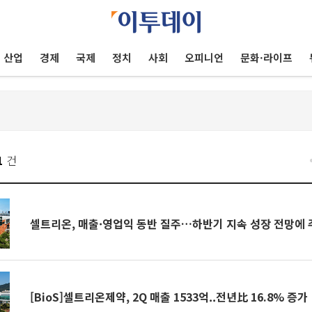
산업
경제
국제
정치
사회
오피니언
문화·라이프
1
건
셀트리온, 매출·영업익 동반 질주…하반기 지속 성장 전망에 
[BioS]셀트리온제약, 2Q 매출 1533억..전년比 16.8% 증가