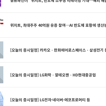
밸류파인더 "위지트, 반도체 소부장 리레이팅 기대…해외 매
위지트, 최대주주 40억원 유증 참여…AI 반도체 호황에 생산
[오늘의 증시일정] 카카오ㆍ한화에어로스페이스ㆍ삼성전기 
[오늘의 증시일정] LG화학ㆍ알테오젠ㆍHD현대중공업
[오늘의 증시일정] LG전자·네이버·에코프로머티 등