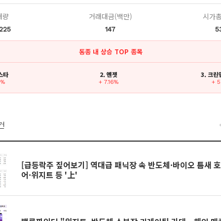
래량
거래대금(백만)
시가총
,225
147
5
동종 내 상승 TOP 종목
보스타
2. 엔젯
3. 크
7%
+ 7.16%
+ 
건
[급등락주 짚어보기] 역대급 패닉장 속 반도체·바이오 틈새 호
어·위지트 등 '上'