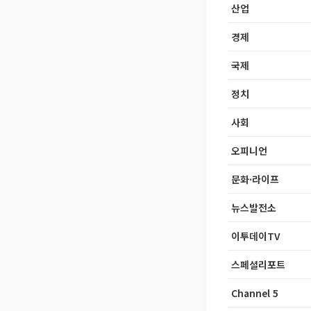
산업
경제
국제
정치
사회
오피니언
문화·라이프
뉴스발전소
이투데이TV
스페셜리포트
Channel 5