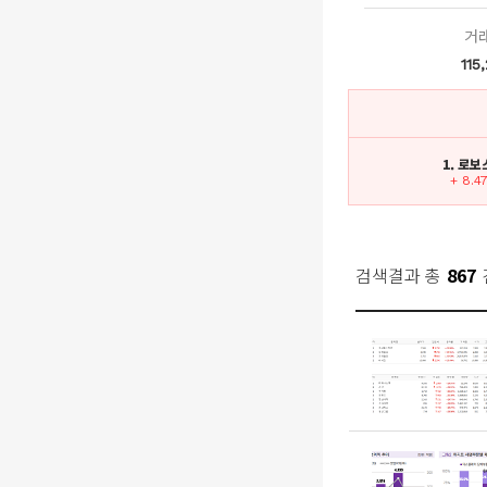
거
115
1. 로
+ 8.4
검색결과 총
867