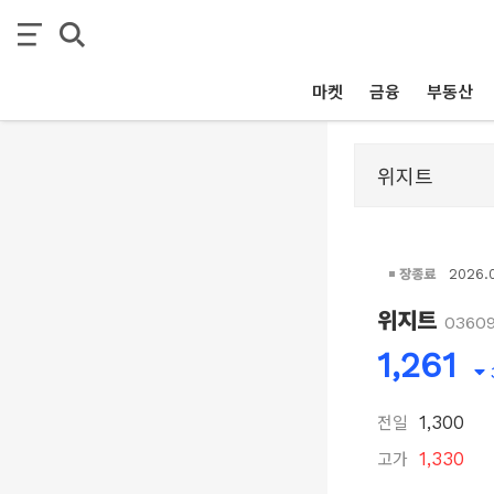
마켓
금융
부동산
장종료
2026.
위지트
0360
1,261
전일
1,300
고가
1,330