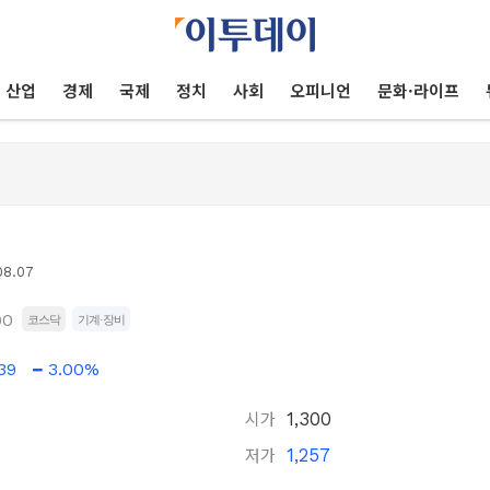
산업
경제
국제
정치
사회
오피니언
문화·라이프
08.07
90
코스닥
기계·장비
39
3.00%
시가
1,300
저가
1,257