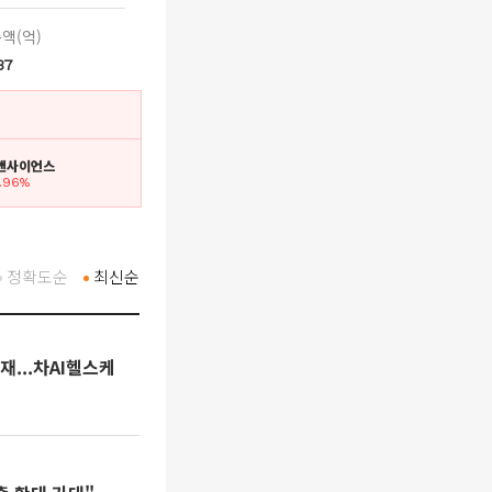
액(억)
37
린앤사이언스
5.96%
정확도순
최신순
재...차AI헬스케