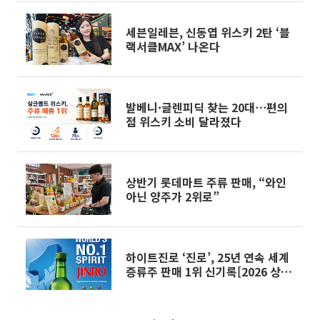
세븐일레븐, 신동엽 위스키 2탄 ‘블
랙서클MAX’ 나온다
발베니·글렌피딕 찾는 20대⋯편의
점 위스키 소비 달라졌다
상반기 롯데마트 주류 판매, “와인
아닌 양주가 2위로”
하이트진로 ‘진로’, 25년 연속 세계
증류주 판매 1위 신기록[2026 상반
기 히트상품]