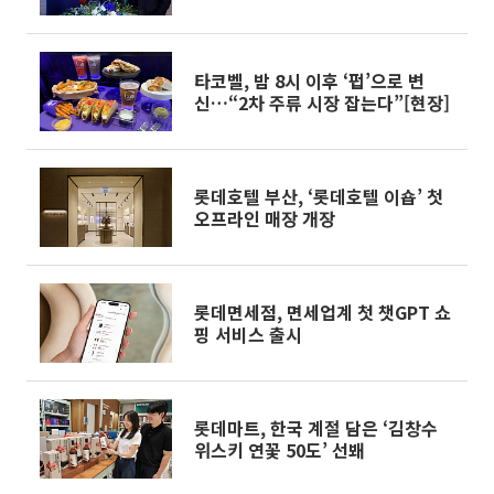
타코벨, 밤 8시 이후 ‘펍’으로 변
신…“2차 주류 시장 잡는다”[현장]
롯데호텔 부산, ‘롯데호텔 이숍’ 첫
오프라인 매장 개장
롯데면세점, 면세업계 첫 챗GPT 쇼
핑 서비스 출시
롯데마트, 한국 계절 담은 ‘김창수
위스키 연꽃 50도’ 선봬