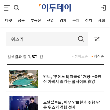
마켓
금융
부동산
산업
경제
국제
정치
사회
검색결과 총
1,871
건
정확도순
최신순
안토, ‘부에노 비치클럽’ 개장…북한
산 자락서 즐기는 풀사이드 휴양
로얄살루트, 배우 안보현과 취향 담
은 위스키 경험 선사