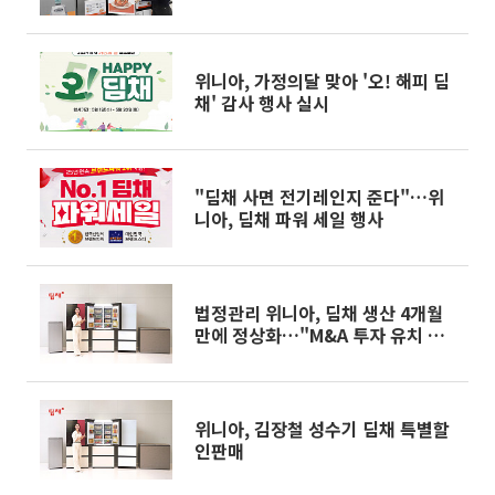
위니아, 가정의달 맞아 '오! 해피 딤
채' 감사 행사 실시
"딤채 사면 전기레인지 준다"…위
니아, 딤채 파워 세일 행사
법정관리 위니아, 딤채 생산 4개월
만에 정상화…"M&A 투자 유치 청
신호"
위니아, 김장철 성수기 딤채 특별할
인판매