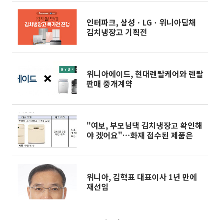
인터파크, 삼성ㆍLGㆍ위니아딤채
김치냉장고 기획전
위니아에이드, 현대렌탈케어와 렌탈
판매 중개계약
"여보, 부모님댁 김치냉장고 확인해
야 겠어요"…화재 접수된 제품은
위니아, 김혁표 대표이사 1년 만에
재선임