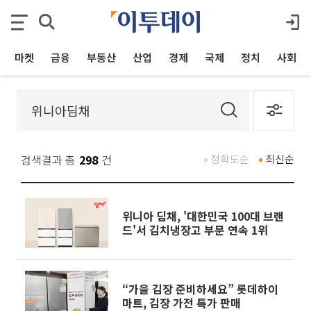
마켓
금융
부동산
산업
경제
국제
정치
사회
검색결과 총
298
건
정확도순
최신순
위니아 딤채, '대한민국 100대 브랜
드'서 김치냉장고 부문 연속 1위
“가을 김장 준비하세요” 롯데하이
마트, 김장 가전 특가 판매