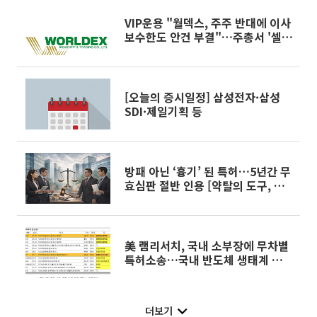
VIP운용 "월덱스, 주주 반대에 이사
보수한도 안건 부결"…주총서 '셀프
보수' 제동 첫 사례
[오늘의 증시일정] 삼성전자·삼성
SDI·제일기획 등
방패 아닌 ‘흉기’ 된 특허…5년간 무
효심판 절반 인용 [약탈의 도구, 특
허의 덫]
美 램리서치, 국내 소부장에 무차별
특허소송…국내 반도체 생태계 흔든
다
더보기