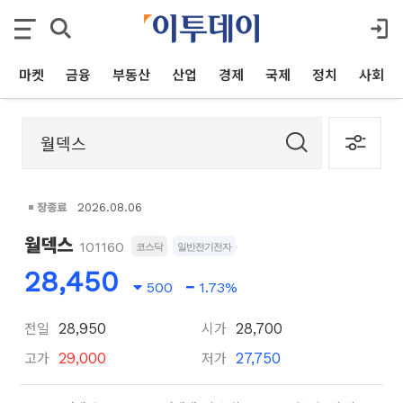
마켓
금융
부동산
산업
경제
국제
정치
사회
장종료
2026.08.06
월덱스
101160
코스닥
일반전기전자
28,450
500
1.73%
전일
시가
28,950
28,700
고가
저가
29,000
27,750