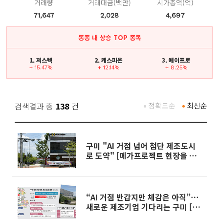
거래량
거래대금(백만)
시가총액(억)
71,647
2,028
4,697
동종 내 상승 TOP 종목
1. 져스텍
2. 케스피온
3. 에이프로
+ 15.47%
+ 12.14%
+ 8.25%
검색결과 총
138
건
정확도순
최신순
구미 "AI 거점 넘어 첨단 제조도시
로 도약" [메가프로젝트 현장을 가
다 ②-2]
“AI 거점 반갑지만 체감은 아직”⋯
새로운 제조기업 기다리는 구미 [르
포] [메가프로젝트 현장을 가다