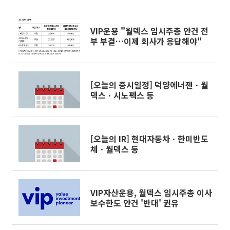
②-1]
VIP운용 "월덱스 임시주총 안건 전
부 부결…이제 회사가 응답해야"
[오늘의 증시일정] 덕양에너젠ㆍ월
덱스ㆍ시노펙스 등
[오늘의 IR] 현대자동차ㆍ한미반도
체ㆍ월덱스 등
VIP자산운용, 월덱스 임시주총 이사
보수한도 안건 '반대' 권유