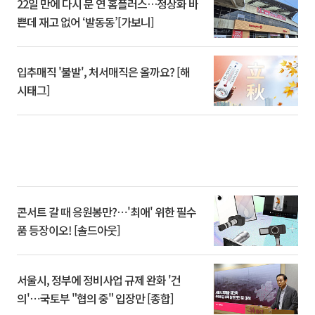
22일 만에 다시 문 연 홈플러스…정상화 바
쁜데 재고 없어 ‘발동동’[가보니]
입추매직 '불발', 처서매직은 올까요? [해
시태그]
콘서트 갈 때 응원봉만?⋯'최애' 위한 필수
품 등장이오! [솔드아웃]
서울시, 정부에 정비사업 규제 완화 '건
의'⋯국토부 "협의 중" 입장만 [종합]