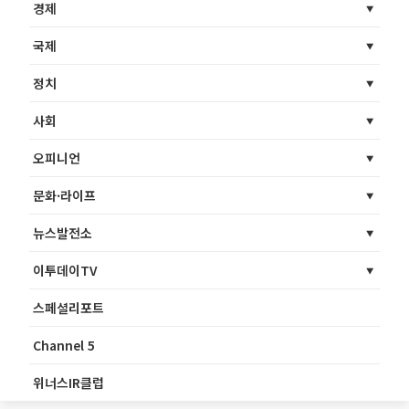
경제
국제
정치
사회
오피니언
문화·라이프
뉴스발전소
이투데이TV
스페셜리포트
Channel 5
위너스IR클럽