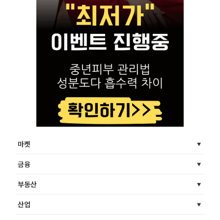
마켓
금융
부동산
산업