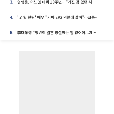
임영웅, 어느덧 데뷔 10주년⋯"가진 것 없던 시절, 내 앞엔 20명의 팬뿐"
3.
'굿 윌 헌팅' 배우 "기아 EV2 덕분에 살아"…교통사고 후 안전성 극찬
4.
李대통령 “청년이 결혼 망설이는 일 없어야...제도상 불이익 조사”
5.