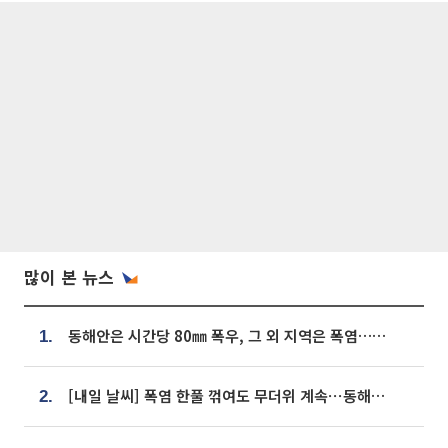
많이 본 뉴스
동해안은 시간당 80㎜ 폭우, 그 외 지역은 폭염…‘극과 극 날씨’
1.
[내일 날씨] 폭염 한풀 꺾여도 무더위 계속⋯동해안 이틀 연속 비
2.