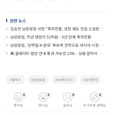
관련 뉴스
김승언 남양유업 사장 “흑자전환, 성장 궤도 진입 신호탄 될 것”
남양유업, 작년 영업익 52억원⋯5년 만에 흑자전환
남양유업, ‘단백질·K-분유’ 투트랙 전략으로 아시아 시장 공략
美 클래리티 법안 연내 통과 가능성 13%…상원 문턱서 제동
#월덱스
#남양유업
#SK하이닉스
#삼성전자
0
0
0
0
좋아요
화나요
슬퍼요
추가취재 원해요