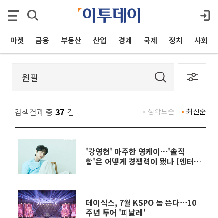
마켓
금융
부동산
산업
경제
국제
정치
사회
검색결과 총
37
건
정확도순
최신순
'강영현' 마주한 영케이⋯'솔직
함'은 어떻게 경쟁력이 됐나 [엔터로
그]
데이식스, 7월 KSPO 돔 뜬다⋯10
주년 투어 '피날레'