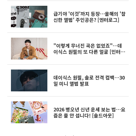
급기야 '이것'까지 등장⋯올해의 '참
신한 앨범' 주인공은? [엔터로그]
"이렇게 무너진 곡은 없었죠"⋯데
이식스 원필의 또 다른 얼굴 [인터
뷰]
데이식스 원필, 솔로 전격 컴백⋯30
일 미니 앨범 발표
2026 병오년 신년 운세 보는 법⋯요
즘은 줄 안 섭니다! [솔드아웃]