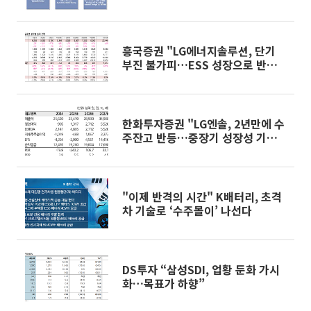
SDI 등 밸류체인 집중”
흥국증권 "LG에너지솔루션, 단기
부진 불가피…ESS 성장으로 반등
모색"
한화투자증권 "LG엔솔, 2년만에 수
주잔고 반등…중장기 성장성 기대
↑"
"이제 반격의 시간" K배터리, 초격
차 기술로 ‘수주몰이’ 나선다
DS투자 “삼성SDI, 업황 둔화 가시
화…목표가 하향”