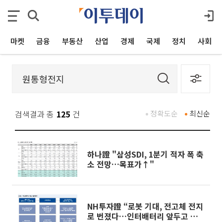
마켓
금융
부동산
산업
경제
국제
정치
사회
검색결과 총
125
건
정확도순
최신순
하나證 "삼성SDI, 1분기 적자 폭 축
소 전망…목표가↑"
NH투자證 “로봇 기대, 전고체 전지
로 번졌다…인터배터리 앞두고 삼성